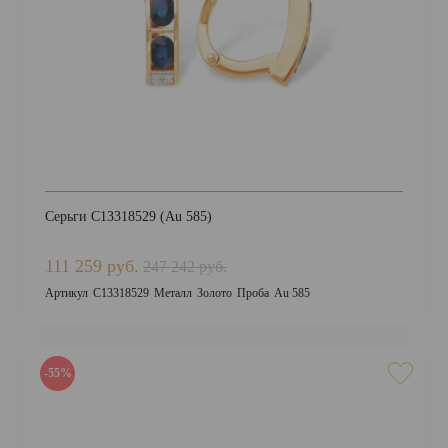
Серьги С13318529 (Au 585)
111 259 руб.
247 242 руб.
Артикул
С13318529
Металл
Золото
Проба
Au 585
-55%