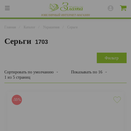
Главная
/
Каталог
/
Украшения
/
Серьги
Серьги
1703
ВЕСЬ КАТАЛОГ
КОЛЬЦА
Фильтр
СЕРЬГИ
Сортировать
по умолчанию
Показывать по
16
1 из 5 страниц
БРАСЛЕТЫ
ПОДВЕСКИ
-55%
ЦЕПИ
ЧАСЫ
РАЗНОЕ