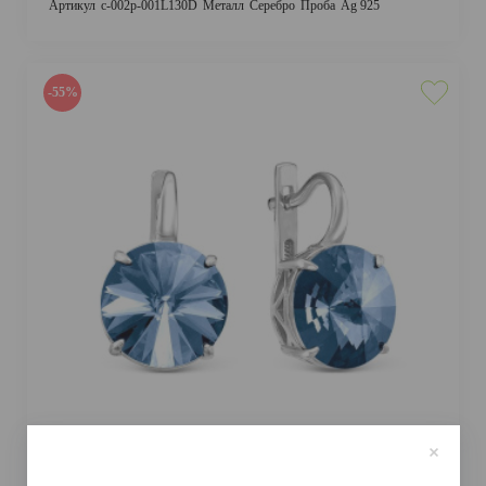
Артикул
с-002р-001L130D
Металл
Серебро
Проба
Ag 925
-55%