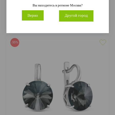
Серьги 0042с-266 (Ag 925)
Вы находитесь в регионе
Москва
?
4 786 руб.
10 635 руб.
Верно
Другой город
Артикул
0042с-266
Металл
Серебро
Проба
Ag 925
-55%