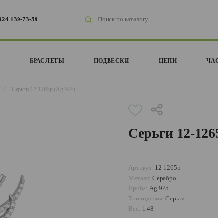
924 139-73-59
И
БРАСЛЕТЫ
ПОДВЕСКИ
ЦЕПИ
ЧА
/
Серьги 12-1265р (Ag 925)
Серьги 12-126
Артикул:
12-1265р
Металл:
Серебро
Проба:
Ag 925
Тип изделия:
Серьги
Вес:
1.48