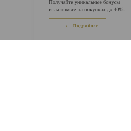
Получайте уникальные бонусы
и экономьте на покупках до 40%.
Подробнее
ВЕСЬ КАТАЛОГ
О 
Кольца
Серьги
О н
Браслеты
Подвески
Кон
Цепи