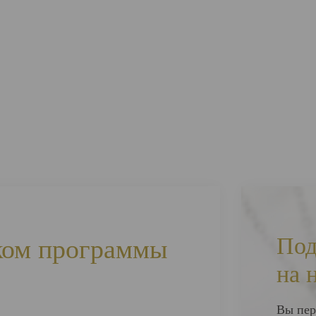
Под
ком программы
на 
Вы пер