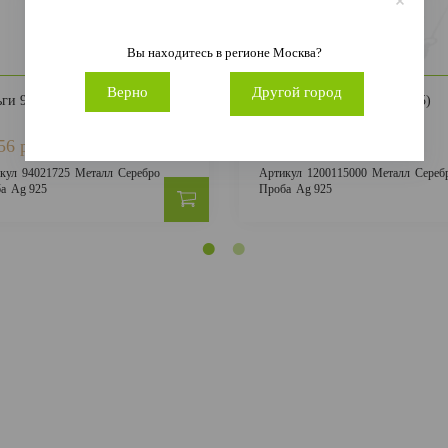
Вы находитесь в регионе
Москва
?
Верно
Другой город
ьги 94021725 (Ag 925)
Серьги 1200115000 (Ag 925)
56 руб.
1 428 руб.
4 567 руб.
3 173 руб.
кул
94021725
Металл
Серебро
Артикул
1200115000
Металл
Сереб
а
Ag 925
Проба
Ag 925