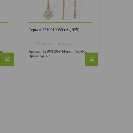
Серьги 1210019959 (Ag 925)
Серьги 121
1 145 руб.
1 543 ру
2 543 руб.
ро
Артикул
1210019959
Металл
Серебро
Артикул
121
Проба
Ag 925
Проба
Ag 92