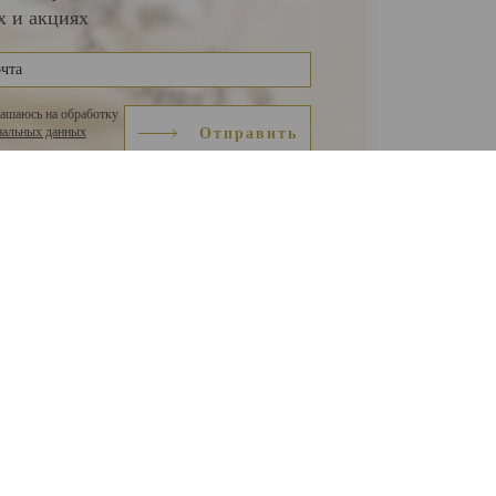
х и акциях
лашаюсь на обработку
нальных данных
Отправить
+7 924 139-73-59
ЮвелирСофт разработка сайтов