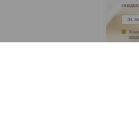
скидка
Я сог
персо
НАС
ПОКУПАТЕЛЯМ
ас
Акции
Гарантии
такты
Как оплатить
Оплата по картам
Доставка
Программа
лояльности