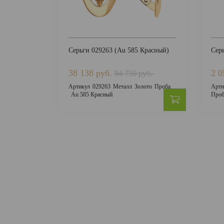
Серьги 029263 (Au 585 Красный)
Сер
38 138 руб.
2 0
84 750 руб.
Артикул
029263
Металл
Золото
Проба
Арти
Au 585 Красный
Проб