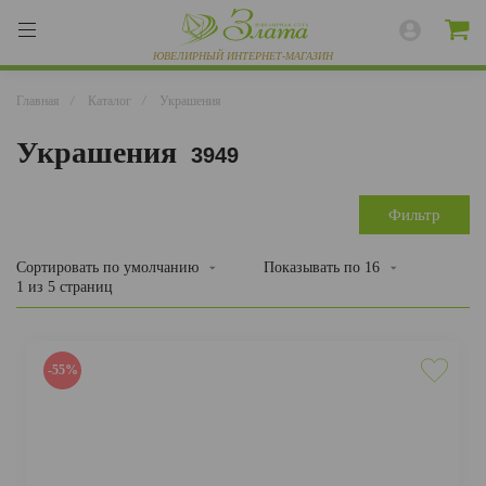
Главная
/
Каталог
/
Украшения
Украшения
3949
ВЕСЬ КАТАЛОГ
КОЛЬЦА
Фильтр
СЕРЬГИ
Сортировать
по умолчанию
Показывать по
16
1 из 5 страниц
БРАСЛЕТЫ
ПОДВЕСКИ
-55%
ЦЕПИ
ЧАСЫ
РАЗНОЕ