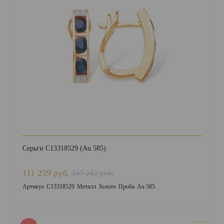
Серьги С13318529 (Au 585)
111 259 руб.
247 242 руб.
Артикул
С13318529
Металл
Золото
Проба
Au 585