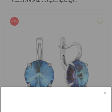
Артикул
С-3393-Р
Металл
Серебро
Проба
Ag 925
-55%