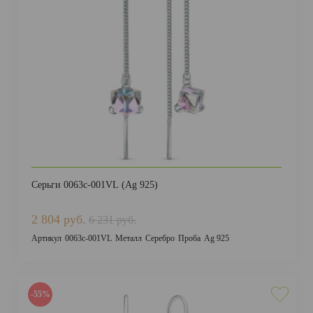
ДОСТАВКА И ОПЛАТА
Серьги 0063с-001VL (Ag 925)
2 804 руб.
6 231 руб.
Артикул
0063с-001VL
Металл
Серебро
Проба
Ag 925
-55%