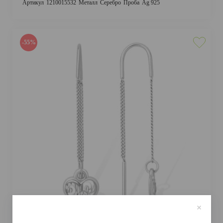
Артикул
1210015532
Металл
Серебро
Проба
Ag 925
-55%