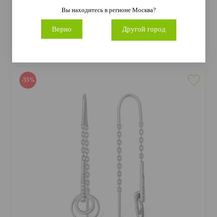
Серьги 1200115000 (Ag 925)
Вы находитесь в регионе
Москва
?
1 428 руб.
3 173 руб.
Верно
Другой город
Артикул
1200115000
Металл
Серебро
Проба
Ag 925
-55%