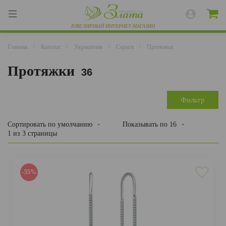
Главная
/
Каталог
/
Украшения
/
Серьги
/
Протяжки
Протяжки
36
ВЕСЬ КАТАЛОГ
КОЛЬЦА
Фильтр
СЕРЬГИ
Сортировать
по умолчанию
Показывать по
16
1 из 3 страницы
БРАСЛЕТЫ
ПОДВЕСКИ
-55%
ЦЕПИ
ЧАСЫ
РАЗНОЕ