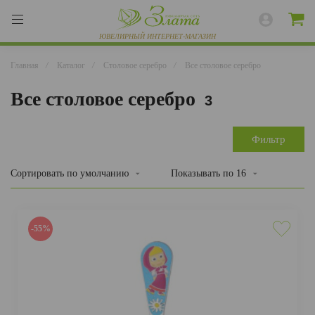
Главная
/
Каталог
/
Столовое серебро
/
Все столовое серебро
Все столовое серебро
3
ВЕСЬ КАТАЛОГ
КОЛЬЦА
Фильтр
СЕРЬГИ
Сортировать
по умолчанию
Показывать по
16
БРАСЛЕТЫ
ПОДВЕСКИ
-55%
ЦЕПИ
ЧАСЫ
РАЗНОЕ