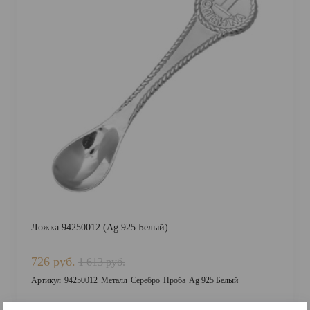
Ложка 94250012 (Ag 925 Белый)
726 руб.
1 613 руб.
Артикул
94250012
Металл
Серебро
Проба
Ag 925 Белый