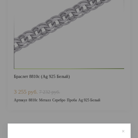
ДОСТАВКА И ОПЛАТА
Браслет 8810с (Ag 925 Белый)
3 255 руб.
7 232 руб.
Артикул
8810с
Металл
Серебро
Проба
Ag 925 Белый