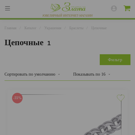
Главная
/
Каталог
/
Украшения
/
Браслеты
/
Цепочные
Цепочные
1
ВЕСЬ КАТАЛОГ
КОЛЬЦА
Фильтр
СЕРЬГИ
Сортировать
по умолчанию
Показывать по
16
БРАСЛЕТЫ
ПОДВЕСКИ
-55%
ЦЕПИ
ЧАСЫ
РАЗНОЕ