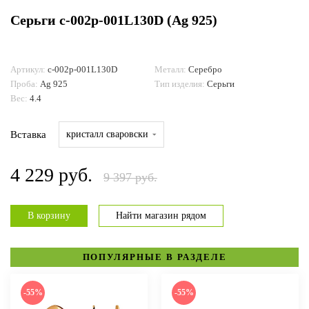
Серьги с-002р-001L130D (Ag 925)
ДОСТАВКА И ОПЛАТА
Артикул:
с-002р-001L130D
Металл:
Серебро
Проба:
Ag 925
Тип изделия:
Серьги
Вес:
4.4
Вставка
кристалл сваровски
4 229 руб.
9 397 руб.
В корзину
Найти магазин рядом
ПОПУЛЯРНЫЕ В РАЗДЕЛЕ
-55%
-55%