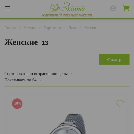
Главная
/
Каталог
/
Украшения
/
Часы
/
Женские
Женские
13
ВЕСЬ КАТАЛОГ
КОЛЬЦА
Фильтр
СЕРЬГИ
Сортировать
по возрастанию цены
Показывать по
64
БРАСЛЕТЫ
ПОДВЕСКИ
-50%
ЦЕПИ
ЧАСЫ
РАЗНОЕ