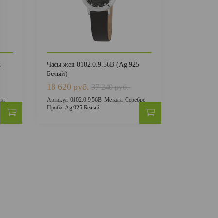
2
Часы жен 0102.0.9.56В (Ag 925
Часы жен 3
Белый)
(Сталь)
18 620 руб.
16 000 р
37 240 руб.
лл
Артикул
0102.0.9.56В
Металл
Серебро
Артикул
316
Проба
Ag 925 Белый
Сталь
Проб