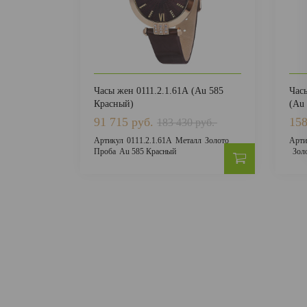
Часы жен 0111.2.1.61А (Au 585
Часы
Красный)
(Au
91 715 руб.
158
183 430 руб.
Артикул
0111.2.1.61А
Металл
Золото
Арти
Проба
Au 585 Красный
Зол