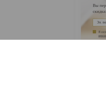
Вы пер
скидка
Я сог
персо
НАС
ПОКУПАТЕЛЯМ
ас
Акции
Гарантии
такты
Как оплатить
Оплата по картам
Доставка
Программа