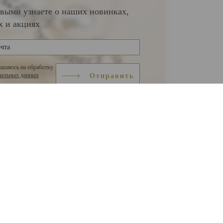
выми узнаете о наших новинках,
х и акциях
лашаюсь на обработку
нальных данных
Отправить
+7 924 139-73-59