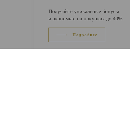
Получайте уникальные бонусы
и экономьте на покупках до 40%.
Подробнее
ВЕСЬ КАТАЛОГ
О 
Кольца
Серьги
О н
Браслеты
Подвески
Кон
Цепи