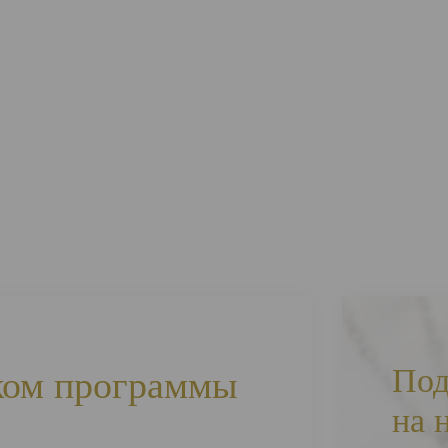
Под
ком программы
на 