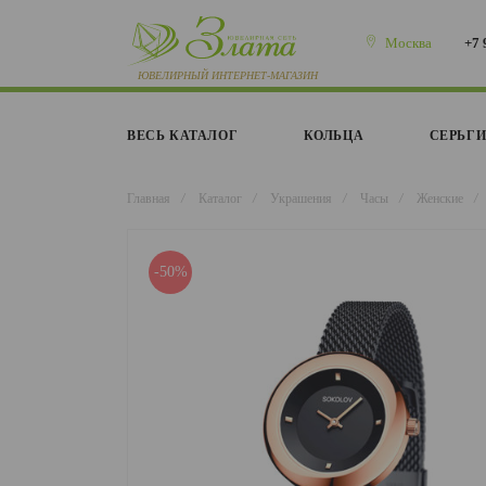
Москва
+7 
ВЕСЬ КАТАЛОГ
КОЛЬЦА
СЕРЬГ
Главная
/
Каталог
/
Украшения
/
Часы
/
Женские
/
-50%