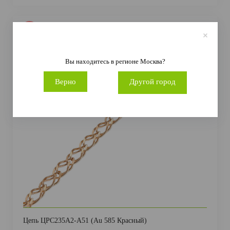
-55%
Вы находитесь в регионе
Москва
?
Верно
Другой город
Цепь ЦРС235А2-А51 (Au 585 Красный)