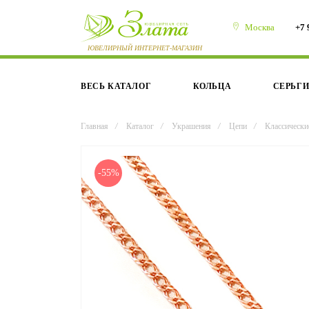
Москва
+7 
ВЕСЬ КАТАЛОГ
КОЛЬЦА
СЕРЬГ
Главная
/
Каталог
/
Украшения
/
Цепи
/
Классически
-55%