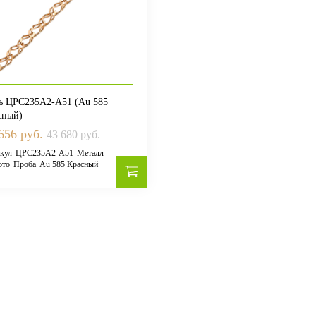
ь ЦРС235А2-А51 (Au 585
сный)
656 руб.
43 680 руб.
кул
ЦРС235А2-А51
Металл
ото
Проба
Au 585 Красный