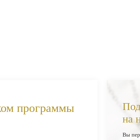
Под
ком программы
на 
Вы пер