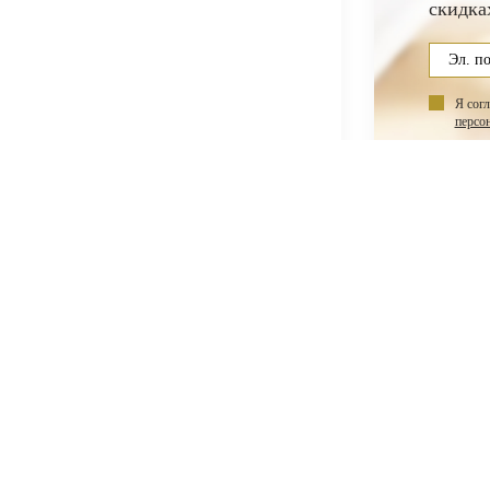
скидка
Я сог
персо
НАС
ПОКУПАТЕЛЯМ
ас
Акции
Гарантии
такты
Как оплатить
Оплата по картам
Доставка
Программа
лояльности