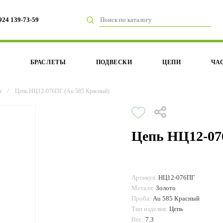
924 139-73-59
И
БРАСЛЕТЫ
ПОДВЕСКИ
ЦЕПИ
ЧА
е
/
Цепь НЦ12-076ПГ (Au 585 Красный)
Цепь НЦ12-07
Артикул:
НЦ12-076ПГ
Металл:
Золото
Проба:
Au 585 Красный
Тип изделия:
Цепь
Вес:
7.3