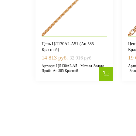
Цепь ЦЛ130А2-А51 (Au 585
Цеп
Красный)
Кра
14 813 руб.
19 
32 916 руб.
Артикул
ЦЛ130А2-А51
Металл
Золото
Арти
Проба
Au 585 Красный
Зол