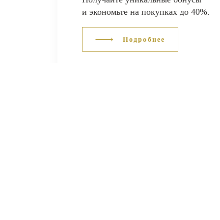
и экономьте на покупках до 40%.
Подробнее
ВЕСЬ КАТАЛОГ
О 
Кольца
Серьги
О н
Браслеты
Подвески
Кон
Цепи