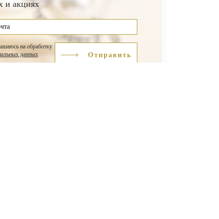
х и акциях
лашаюсь на обработку
нальных данных
Отправить
+7 924 139-73-59
ЮвелирСофт разработка сайтов