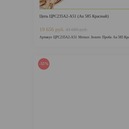
Цепь ЦРС235А2-А51 (Au 585 Красный)
19 656 руб.
43 680 руб.
Артикул
ЦРС235А2-А51
Металл
Золото
Проба
Au 585 Кр
-55%