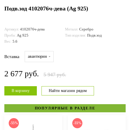
Подв.зод 4102076ч-дева (Ag 925)
ДОСТАВКА И ОПЛАТА
Артикул:
4102076ч-дева
Металл:
Серебро
Проба:
Ag 925
Тип изделия:
Подв.зод
Вес:
5.6
Вставка
авантюрин
2 677 руб.
5 947 руб.
В корзину
Найти магазин рядом
ПОПУЛЯРНЫЕ В РАЗДЕЛЕ
-55%
-55%