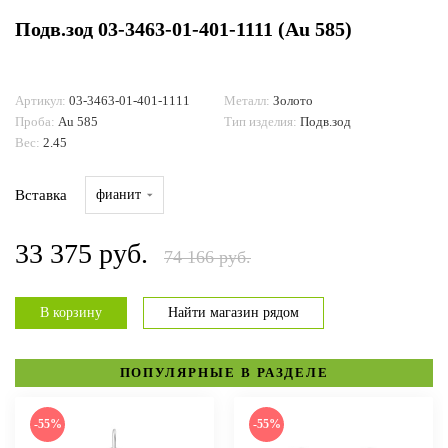
Подв.зод 03-3463-01-401-1111 (Au 585)
ДОСТАВКА И ОПЛАТА
Артикул:
03-3463-01-401-1111
Металл:
Золото
Проба:
Au 585
Тип изделия:
Подв.зод
Вес:
2.45
Вставка
фианит
33 375 руб.
74 166 руб.
В корзину
Найти магазин рядом
ПОПУЛЯРНЫЕ В РАЗДЕЛЕ
-55%
-55%