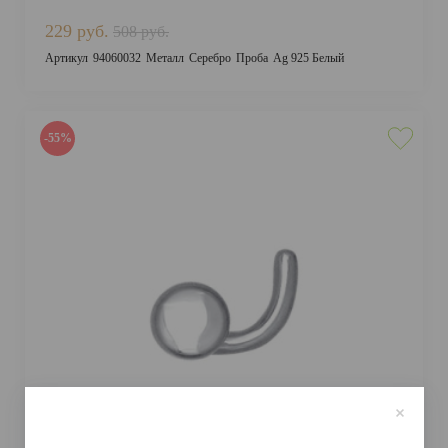
229 руб.
508 руб.
Артикул
94060032
Металл
Серебро
Проба
Ag 925 Белый
-55%