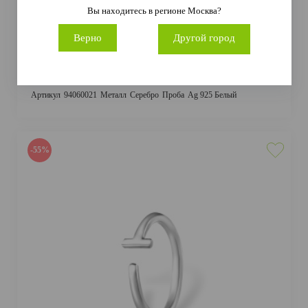
Вы находитесь в регионе
Москва
?
Верно
Другой город
Пирс.нос 94060021 (Ag 925 Белый)
226 руб.
502 руб.
Артикул
94060021
Металл
Серебро
Проба
Ag 925 Белый
-55%