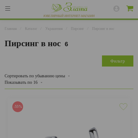
Главная
/
Каталог
/
Украшения
/
Пирсинг
/
Пирсинг в нос
Пирсинг в нос
6
ВЕСЬ КАТАЛОГ
КОЛЬЦА
Фильтр
СЕРЬГИ
Сортировать
по убыванию цены
Показывать по
16
БРАСЛЕТЫ
ПОДВЕСКИ
-55%
ЦЕПИ
ЧАСЫ
РАЗНОЕ