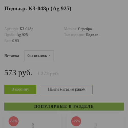
Подв.кр. К3-048р (Ag 925)
ДОСТАВКА И ОПЛАТА
Артикул:
К3-048р
Металл:
Серебро
Проба:
Ag 925
Тип изделия:
Подв.кр.
Вес:
0.93
Вставка
без вставок
573 руб.
1 273 руб.
В корзину
Найти магазин рядом
ПОПУЛЯРНЫЕ В РАЗДЕЛЕ
-55%
-55%