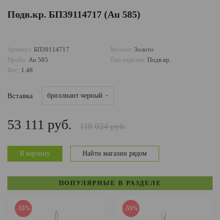
Подв.кр. БП39114717 (Au 585)
ДОСТАВКА И ОПЛАТА
Артикул:
БП39114717
Металл:
Золото
Проба:
Au 585
Тип изделия:
Подв.кр.
Вес:
1.48
Вставка
бриллиант черный
53 111 руб.
118 024 руб.
В корзину
Найти магазин рядом
ПОПУЛЯРНЫЕ В РАЗДЕЛЕ
-55%
-55%