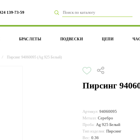
924 139-73-59
И
БРАСЛЕТЫ
ПОДВЕСКИ
ЦЕПИ
ЧА
/
Пирсинг 94060095 (Ag 925 Белый)
Пирсинг 94060
Артикул:
94060095
Металл:
Серебро
Проба:
Ag 925 Белый
Тип изделия:
Пирсинг
Вес:
0.36