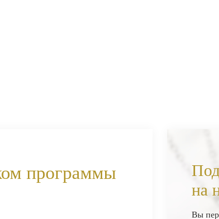
Под
ком программы
на 
Вы пер