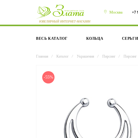
Москва
+7 
ВЕСЬ КАТАЛОГ
КОЛЬЦА
СЕРЬГ
Главная
/
Каталог
/
Украшения
/
Пирсинг
/
Пирсинг
-55%