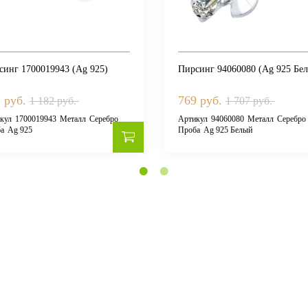
синг 1700019943 (Ag 925)
Пирсинг 94060080 (Ag 925 Бе
 руб.
769 руб.
1 182 руб.
1 707 руб.
кул
1700019943
Металл
Серебро
Артикул
94060080
Металл
Серебро
а
Ag 925
Проба
Ag 925 Белый