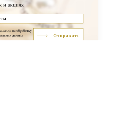
х и акциях
лашаюсь на обработку
нальных данных
Отправить
+7 924 139-73-59
ЮвелирСофт разработка сайтов