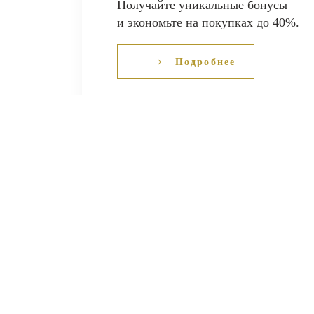
Получайте уникальные бонусы
и экономьте на покупках до 40%.
Подробнее
ВЕСЬ КАТАЛОГ
О 
Кольца
Серьги
О н
Браслеты
Подвески
Кон
Цепи