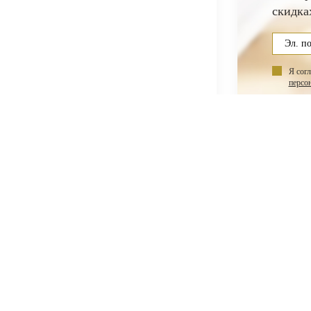
скидка
Я сог
персо
НАС
ПОКУПАТЕЛЯМ
ас
Акции
Гарантии
такты
Как оплатить
Оплата по картам
Доставка
Программа
лояльности