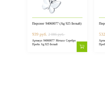
Пирсинг 94060077 (Ag 925 Белый)
Пир
939 руб.
532
2 086 руб.
Артикул
94060077
Металл
Серебро
Арти
Проба
Ag 925 Белый
Проб