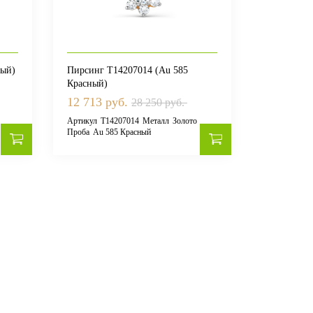
лый)
Пирсинг Т14207014 (Au 585
Пирсинг 0
Красный)
12 713 руб.
11 925 р
28 250 руб.
Артикул
Т14207014
Металл
Золото
Артикул
060
Проба
Au 585 Красный
Au 585 Кра