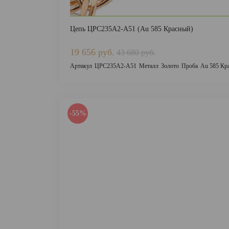
Цепь ЦРС235А2-А51 (Au 585 Красный)
19 656 руб.
43 680 руб.
Артикул
ЦРС235А2-А51
Металл
Золото
Проба
Au 585 Кр
-55%